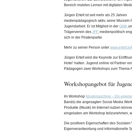
Bereich mobiles Lernen mit digitalen Medi
Jürgen Ertelt ist seit mehr als 25 Jahren
medienpädagogisch aktiv, seine Wurzeln ha
Jugendarbeit. Er ist Mitglied in der
GMK
un
Trägerverein des
JFF
, medienpolitisch eng
sich in der Piratenpartei.
Mehr zu seiner Person unter
www.ertelt.inf
Jürgen Ertelt wird die Keynote zur Eröff
Hotel’ halten. Jugend online ist Partner 
Pädagogen zwei Workshops zum Thema Na
Workshopangebot für Jugen
Im Workshop
Musikmaschine – Ein eigene
Bands) die angesagten Social Media Werkze
Produkte (Musik) im Internet nutzen könne
eingeladen am Workshop teilzunehmen, wen
Die positiven Eigenschaften des Soziale
Eigenverantwortung und informationelle S