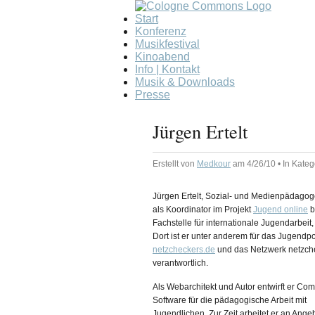
Start
Konferenz
Musikfestival
Kinoabend
Info | Kontakt
Musik & Downloads
Presse
Jürgen Ertelt
Erstellt von
Medkour
am 4/26/10 • In Kate
Jürgen Ertelt, Sozial- und Medienpädagoge
als Koordinator im Projekt
Jugend online
b
Fachstelle für internationale Jugendarbeit,
Dort ist er unter anderem für das Jugendpo
netzcheckers.de
und das Netzwerk netzch
verantwortlich.
Als Webarchitekt und Autor entwirft er Co
Software für die pädagogische Arbeit mit
Jugendlichen. Zur Zeit arbeitet er an Ange