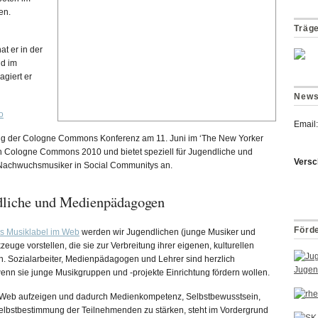
en.
Träg
t er in der
d im
agiert er
News
o
Email:
nung der Cologne Commons Konferenz am 11. Juni im ‘The New Yorker
von Cologne Commons 2010 und bietet speziell für Jugendliche und
Versc
chwuchsmusiker in Social Communitys an.
dliche und Medienpädagogen
Förd
s Musiklabel im Web
werden wir Jugendlichen (junge Musiker und
uge vorstellen, die sie zur Verbreitung ihrer eigenen, kulturellen
n. Sozialarbeiter, Medienpädagogen und Lehrer sind herzlich
n sie junge Musikgruppen und -projekte Einrichtung fördern wollen.
n Web aufzeigen und dadurch Medienkompetenz, Selbstbewusstsein,
elbstbestimmung der Teilnehmenden zu stärken, steht im Vordergrund