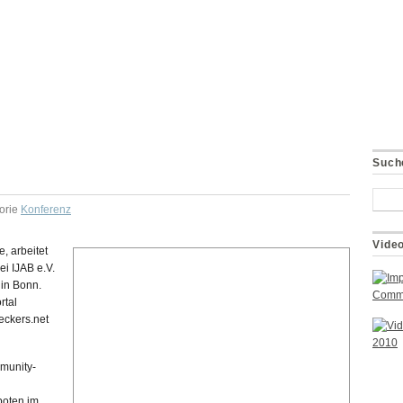
Such
gorie
Konferenz
Vide
, arbeitet
ei IJAB e.V.
 in Bonn.
rtal
eckers.net
mmunity-
boten im